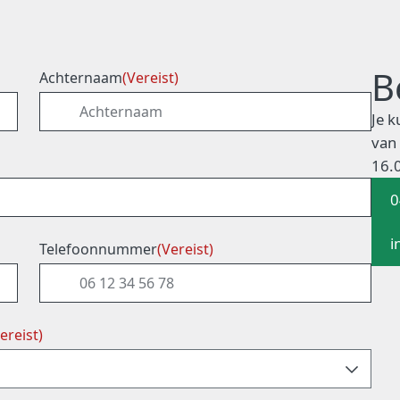
B
Achternaam
(Vereist)
Je 
van 
16.0
0
i
Telefoonnummer
(Vereist)
ereist)