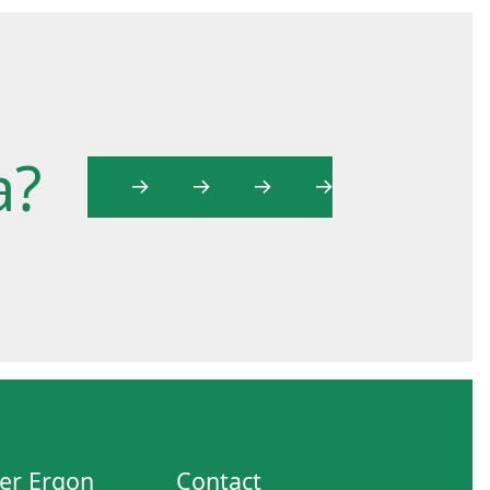
a?
er Ergon
Contact