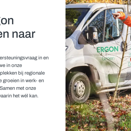
gon
en naar
rsteuningsvraag in en
we in onze
lekken bij regionale
 groeien in werk- en
. Samen met onze
arin het wél kan.