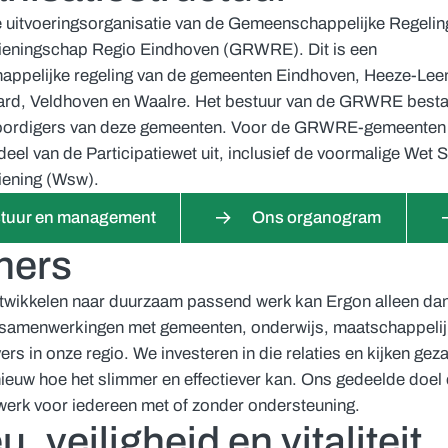
e uitvoeringsorganisatie van de Gemeenschappelijke Regelin
eningschap Regio Eindhoven (GRWRE). Dit is een
ppelijke regeling van de gemeenten Eindhoven, Heeze-Lee
rd, Veldhoven en Waalre. Het bestuur van de GRWRE bestaa
oordigers van deze gemeenten. Voor de GRWRE-gemeenten 
eel van de Participatiewet uit, inclusief de voormalige Wet 
ening (Wsw).
tuur en management
Ons organogram
ners
wikkelen naar duurzaam passend werk kan Ergon alleen dan
e samenwerkingen met gemeenten, onderwijs, maatschappelij
rs in onze regio. We investeren in die relaties en kijken gez
ieuw hoe het slimmer en effectiever kan. Ons gedeelde doel 
erk voor iedereen met of zonder ondersteuning.
u, veiligheid en vitaliteit