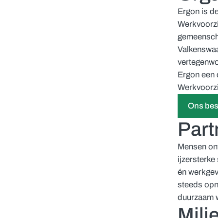
Ergon is d
Werkvoorzi
gemeenscha
Valkenswaa
vertegenw
Ergon een d
Werkvoorzi
Ons bes
Part
Mensen ont
ijzersterk
én werkgeve
steeds opn
duurzaam w
Milie