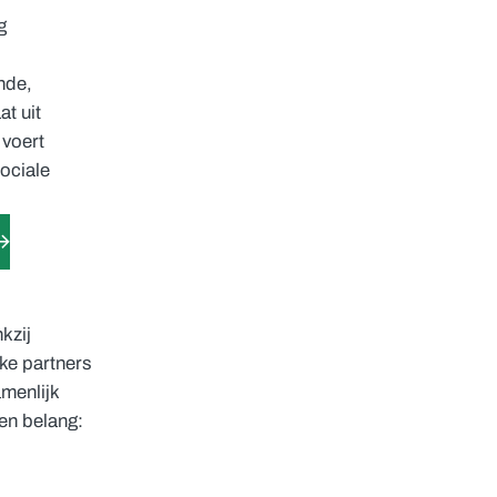
g
nde,
t uit
voert
Sociale
kzij
ke partners
amenlijk
en belang: