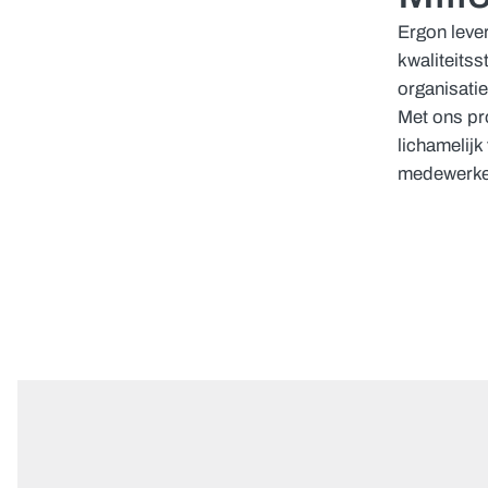
Ergon leve
kwaliteits
organisati
Met ons pr
lichamelijk 
medewerkers