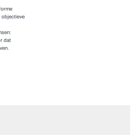
nforme
 objectieve
nsen:
or dat
ven.