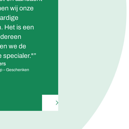
en wij onze
voelt als een pro
aardige
partnerschap. On
. Het is een
delen het langete
edereen
zaken doen en on
ken we de
mensen. Het terr
 specialer."”
groenonderhoud o
ers
hen goede hande
oup – Geschenken
Edwin Hulsman
Procescoördinator groenond