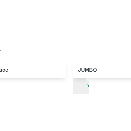
e
lace
JUMBO