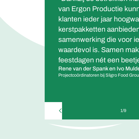
van Ergon Productie kunn
klanten ieder jaar hoogw
kerstpakketten aanbieden
samenwerking die voor i
waardevol is. Samen ma
feestdagen nét een beetje
Rene van der Spank en Ivo Muld
Projectcoördinatoren bij Sligro Food Gr
1
/
9