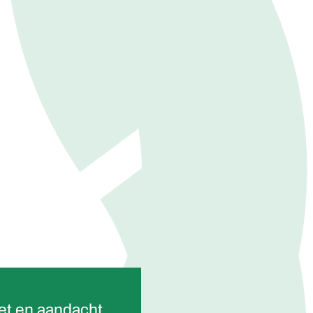
n
zet en aandacht
“De samenwerkin